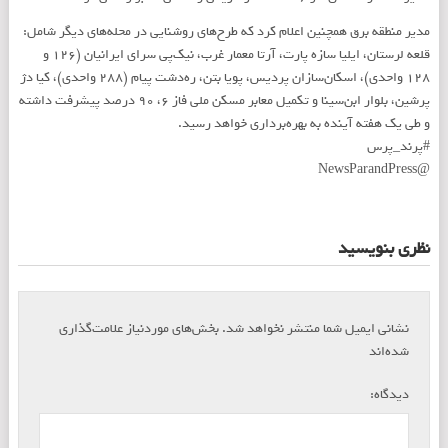
مدیر منطقه برق همچنین اعلام کرد که طرح‌های روشنایی در محله‌های دیگر شامل:
قلعه لرستان، ایلیا سازه پارت، آرتا معمار غرب، نیک‌پی سرای ایرانیان (۱۲۶ و
۱۲۸ واحدی)، اسکان‌سازان پردیس، پویا بتن، ره‌دشت پیام (۲۸۸ واحدی)، کیا دژ
پرشین، بلوار ابن‌سینا و تکمیل معابر مسکن ملی فاز ۶، ۹۰ درصد پیشرفت داشته
و طی یک هفته آینده به بهره‌برداری خواهد رسید.
#پرند_پرس
@NewsParandPress
نظری بنویسید
نشانی ایمیل شما منتشر نخواهد شد.
بخش‌های موردنیاز علامت‌گذاری
*
شده‌اند
*
دیدگاه: