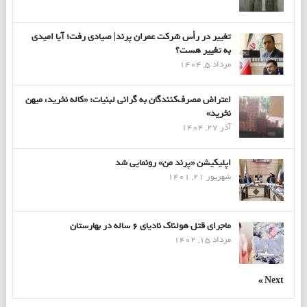
تغییر در رأس شرکت عمران پرند| صیادی رفت؛ آیا امیدی
به تغییر هست؟
مرداد 5, 1404
اعتراض مصرف‌کنندگان به گرانی لبنیات: «کاله نخرید، میهن
نخرید»
آذر 27, 1404
اپلیکیشن «پرند من» رونمایی شد
شهریور 21, 1401
ماجرای قتل هولناک نادیای ۶ ساله در بهارستان
مرداد 15, 1402
Next »