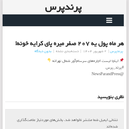
پرندپرس
هر ماه پول یه ۲۰۷ صفر میره پای کرایه خونه!
پرندپرس
|
2 شهریور 1404
|
دسته‌بندی نشده
|
بدون دیدگاه
اینجا لیست اجاره‌های سرسام‌آور شمال تهرانه
#پرند_پرس
@NewsParandPress
نظری بنویسید
نشانی ایمیل شما منتشر نخواهد شد.
بخش‌های موردنیاز علامت‌گذاری
*
شده‌اند