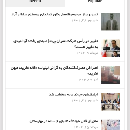
Recent
Popular
تصویری از مرحوم غلامعلی خان کدخدای روستای سلطان آباد
شهریور 28, 1401
تغییر در رأس شرکت عمران پرند| صیادی رفت؛ آیا امیدی
به تغییر هست؟
مرداد 5, 1404
اعتراض مصرف‌کنندگان به گرانی لبنیات: «کاله نخرید، میهن
نخرید»
آذر 27, 1404
اپلیکیشن «پرند من» رونمایی شد
شهریور 21, 1401
ماجرای قتل هولناک نادیای ۶ ساله در بهارستان
مرداد 15, 1402