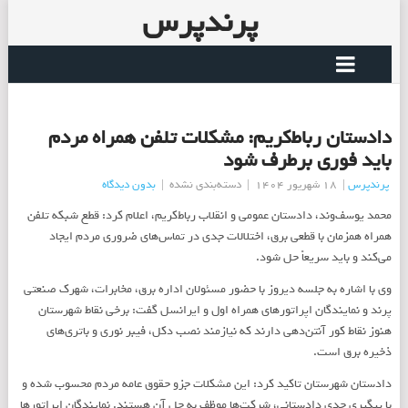
پرندپرس
دادستان رباط‌کریم: مشکلات تلفن همراه مردم
باید فوری برطرف شود
پرندپرس
|
18 شهریور 1404
|
دسته‌بندی نشده
|
بدون دیدگاه
محمد یوسف‌وند، دادستان عمومی و انقلاب رباط‌کریم، اعلام کرد: قطع شبکه تلفن
همراه همزمان با قطعی برق، اختلالات جدی در تماس‌های ضروری مردم ایجاد
می‌کند و باید سریعاً حل شود.
وی با اشاره به جلسه دیروز با حضور مسئولان اداره برق، مخابرات، شهرک صنعتی
پرند و نمایندگان اپراتورهای همراه اول و ایرانسل گفت: برخی نقاط شهرستان
هنوز نقاط کور آنتن‌دهی دارند که نیازمند نصب دکل، فیبر نوری و باتری‌های
ذخیره برق است.
دادستان شهرستان تاکید کرد: این مشکلات جزو حقوق عامه مردم محسوب شده و
با پیگیری جدی دادستانی، شرکت‌ها موظف به حل آن هستند. نمایندگان اپراتورها