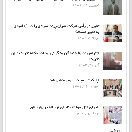
شهریور 28, 1401
تغییر در رأس شرکت عمران پرند| صیادی رفت؛ آیا امیدی
به تغییر هست؟
مرداد 5, 1404
اعتراض مصرف‌کنندگان به گرانی لبنیات: «کاله نخرید، میهن
نخرید»
آذر 27, 1404
اپلیکیشن «پرند من» رونمایی شد
شهریور 21, 1401
ماجرای قتل هولناک نادیای ۶ ساله در بهارستان
مرداد 15, 1402
Next »