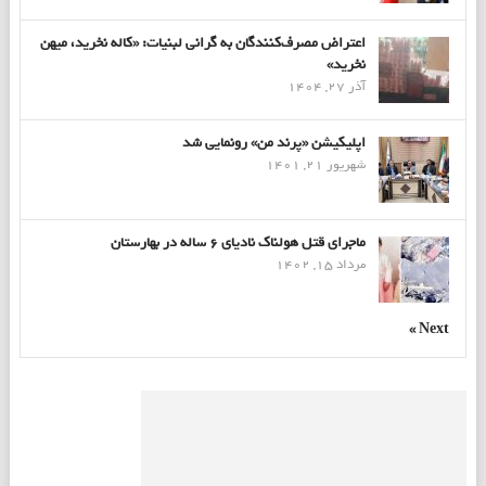
اعتراض مصرف‌کنندگان به گرانی لبنیات: «کاله نخرید، میهن
نخرید»
آذر 27, 1404
اپلیکیشن «پرند من» رونمایی شد
شهریور 21, 1401
ماجرای قتل هولناک نادیای ۶ ساله در بهارستان
مرداد 15, 1402
Next »