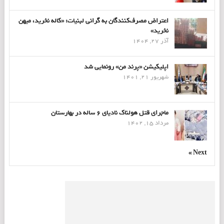
اعتراض مصرف‌کنندگان به گرانی لبنیات: «کاله نخرید، میهن
نخرید»
آذر 27, 1404
اپلیکیشن «پرند من» رونمایی شد
شهریور 21, 1401
ماجرای قتل هولناک نادیای ۶ ساله در بهارستان
مرداد 15, 1402
Next »