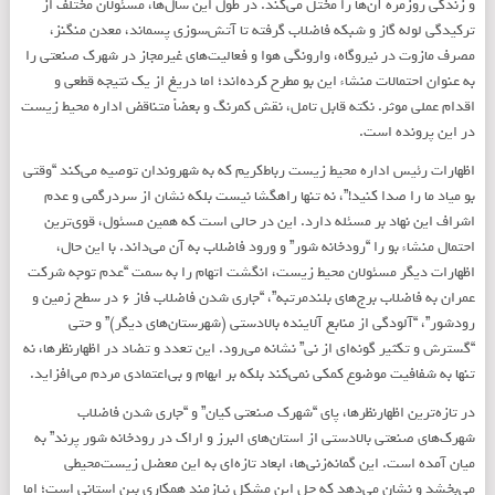
و زندگی روزمره آن‌ها را مختل می‌کند. در طول این سال‌ها، مسئولان مختلف از
ترکیدگی لوله گاز و شبکه فاضلاب گرفته تا آتش‌سوزی پسماند، معدن منگنز،
مصرف مازوت در نیروگاه، وارونگی هوا و فعالیت‌های غیرمجاز در شهرک صنعتی را
به عنوان احتمالات منشاء این بو مطرح کرده‌اند؛ اما دریغ از یک نتیجه قطعی و
اقدام عملی موثر. نکته قابل تامل، نقش کمرنگ و بعضاً متناقض اداره محیط زیست
در این پرونده است.
اظهارات رئیس اداره محیط زیست رباط‌کریم که به شهروندان توصیه می‌کند “وقتی
بو میاد ما را صدا کنید!”، نه تنها راهگشا نیست بلکه نشان از سردرگمی و عدم
اشراف این نهاد بر مسئله دارد. این در حالی است که همین مسئول، قوی‌ترین
احتمال منشاء بو را “رودخانه شور” و ورود فاضلاب به آن می‌داند. با این حال،
اظهارات دیگر مسئولان محیط زیست، انگشت اتهام را به سمت “عدم توجه شرکت
عمران به فاضلاب برج‌های بلندمرتبه”، “جاری شدن فاضلاب فاز ۶ در سطح زمین و
رودشور”، “آلودگی از منابع آلاینده بالادستی (شهرستان‌های دیگر)” و حتی
“گسترش و تکثیر گونه‌ای از نی” نشانه می‌رود. این تعدد و تضاد در اظهارنظرها، نه
تنها به شفافیت موضوع کمکی نمی‌کند بلکه بر ابهام و بی‌اعتمادی مردم می‌افزاید.
در تازه‌ترین اظهارنظرها، پای “شهرک صنعتی کیان” و “جاری شدن فاضلاب
شهرک‌های صنعتی بالادستی از استان‌های البرز و اراک در رودخانه شور پرند” به
میان آمده است. این گمانه‌زنی‌ها، ابعاد تازه‌ای به این معضل زیست‌محیطی
می‌بخشد و نشان می‌دهد که حل این مشکل نیازمند همکاری بین استانی است؛ اما