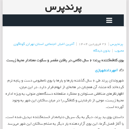
پرندپرس
پرندپرس
|
26 فروردین 1404
|
آخرین اخبار
,
اجتماعی
,
استان تهران
,
گوناگون
,
محبوب
|
بدون دیدگاه
بوی کلافه‌کننده پرند؛ ۶ سال ناکامی در یافتن مقصر و سکوت معنادار محیط زیست
✍
#
مهردادشهبازی
شهروندان پرند طی ۶ سال گذشته بارها و بارها با بوی نامطبوعی دست و پنجه نرم
کرده‌اند که منشاء آن همچنان در هاله‌ای از ابهام قرار دارد. در این میان،
اظهارنظرهای متناقض مسئولان و عملکرد منفعلانه دستگاه‌های متولی، به ویژه اداره
محیط زیست، موجی از نارضایتی و کلافگی را در میان ساکنان این شهر به وجود
آورده است.
داستان بوی بد پرند، دیگر به یک سریال دنباله‌دار خسته‌کننده تبدیل شده است.
با آغاز فصل گرما، این بوی آزاردهنده بار دیگر به مشام ساکنان این شهر می‌رسد