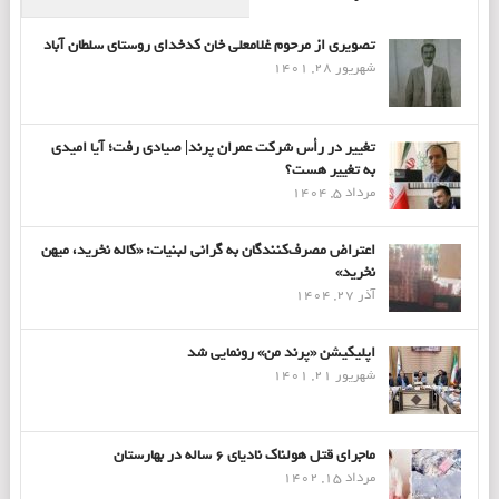
تصویری از مرحوم غلامعلی خان کدخدای روستای سلطان آباد
شهریور 28, 1401
تغییر در رأس شرکت عمران پرند| صیادی رفت؛ آیا امیدی
به تغییر هست؟
مرداد 5, 1404
اعتراض مصرف‌کنندگان به گرانی لبنیات: «کاله نخرید، میهن
نخرید»
آذر 27, 1404
اپلیکیشن «پرند من» رونمایی شد
شهریور 21, 1401
ماجرای قتل هولناک نادیای ۶ ساله در بهارستان
مرداد 15, 1402