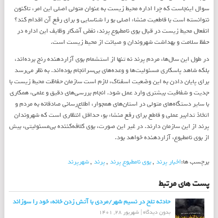
سوال اینجاست که چرا اداره محیط زیست به عنوان متولی اصلی این امر، تاکنون
نتوانسته است با قاطعیت منشاء اصلی بو را شناسایی و برای رفع آن اقدام کند؟
انفعال محیط زیست در قبال بوی نامطبوع پرند، نقض آشکار وظایف این اداره در
حفظ سلامت و بهداشت شهروندان و صیانت از محیط زیست است.
در طول این سال‌ها، مردم پرند نه تنها از استشمام بوی آزاردهنده رنج برده‌اند،
بلکه شاهد پاسکاری مسئولیت‌ها و وعده‌های بی‌سرانجام بوده‌اند. به نظر می‌رسد
برای پایان دادن به این وضعیت اسفناک، لازم است سازمان حفاظت محیط زیست با
جدیت و شفافیت بیشتری وارد عمل شود. انجام بررسی‌های دقیق و علمی، همکاری
با سایر دستگاه‌های متولی در استان‌های همجوار، اطلاع‌رسانی صادقانه به مردم و
اتخاذ تدابیر عملی و قاطع برای رفع منشاء بو، حداقل انتظاری است که شهروندان
پرند از این سازمان دارند. در غیر این صورت، بوی کلافه‌کننده بی‌مسئولیتی، بیش
از بوی نامطبوع، آزاردهنده خواهد بود.
برچسب ها:
اخبار پرند
,
بوی نامطبوع پرند
,
پرند
,
شهرپرند
پست های مرتبط
حادثه تلخ در نسیم شهر/مردی با آتش زدن خانه، خود را سوزاند
بدون دیدگاه
|
شهریور 28, 1401