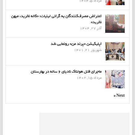
مرداد 5, 1404
اعتراض مصرف‌کنندگان به گرانی لبنیات: «کاله نخرید، میهن
نخرید»
آذر 27, 1404
اپلیکیشن «پرند من» رونمایی شد
شهریور 21, 1401
ماجرای قتل هولناک نادیای ۶ ساله در بهارستان
مرداد 15, 1402
Next »