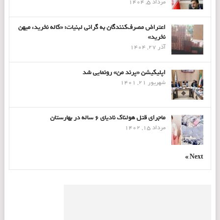
مرداد 5, 1404
اعتراض مصرف‌کنندگان به گرانی لبنیات: «کاله نخرید، میهن
نخرید»
آذر 27, 1404
اپلیکیشن «پرند من» رونمایی شد
شهریور 21, 1401
ماجرای قتل هولناک نادیای ۶ ساله در بهارستان
مرداد 15, 1402
Next »