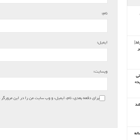
*
نام:
*
ند|
ایمیل:
ر
وبسایت:
نی
ید»
برای دفعه بعدی، نام، ایمیل، و وب سایت من را در این مرورگر 
شد
هولناک نادیای ۶ ساله