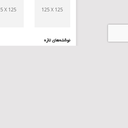
نوشته‌های تازه
زنگ خطر حیوان‌گزیدگی در رباط‌کریم؛ 
سه‌ماه
انهدام شرکت هرمی در پرند؛ ۱۳ عضو شب
شدند
توسعه نمایشی یا نیاز واقعی شهر؟ چالش
فرهنگسراهای گلستان در سایه بحران ترافیک
اقدام ارزنده‌ی نماوا برای آرامش مخاطبان در نور
جنگی۴۰۵
باز هم دود، باز هم نیزار؛ بحران تکراری در قاب
برج‌های پرند