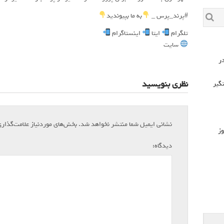
#پرند_پرس _
به ما بپیوندید
تلگرام
ایتا
اینستاگرام
سایت
۷۲۶ مورد در
نظری بنویسید
که دستگیر
نشانی ایمیل شما منتشر نخواهد شد.
بخش‌های موردنیاز علامت‌گذار
وز
*
دیدگاه: