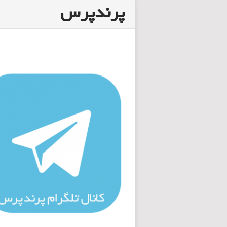
پرندپرس