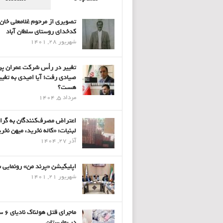
تصویری از مرحوم غلامعلی خان
کدخدای روستای سلطان آباد
شهریور 28, 1401
تغییر در رأس شرکت عمران پر
صیادی رفت؛ آیا امیدی به تغیی
هست؟
مرداد 5, 1404
اعتراض مصرف‌کنندگان به گرا
لبنیات: «کاله نخرید، میهن نخر
آذر 27, 1404
اپلیکیشن «پرند من» رونمایی 
شهریور 21, 1401
ماجرای قتل 
در بهارستان