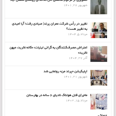
شهریور 28, 1401
تغییر در رأس شرکت عمران پرند| صیادی رفت؛ آیا امیدی
به تغییر هست؟
مرداد 5, 1404
اعتراض مصرف‌کنندگان به گرانی لبنیات: «کاله نخرید، میهن
نخرید»
آذر 27, 1404
اپلیکیشن «پرند من» رونمایی شد
شهریور 21, 1401
ماجرای قتل هولناک نادیای ۶ ساله در بهارستان
مرداد 15, 1402
Next »