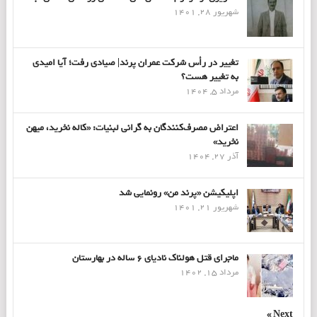
شهریور 28, 1401
تغییر در رأس شرکت عمران پرند| صیادی رفت؛ آیا امیدی
به تغییر هست؟
مرداد 5, 1404
اعتراض مصرف‌کنندگان به گرانی لبنیات: «کاله نخرید، میهن
نخرید»
آذر 27, 1404
اپلیکیشن «پرند من» رونمایی شد
شهریور 21, 1401
ماجرای قتل هولناک نادیای ۶ ساله در بهارستان
مرداد 15, 1402
Next »