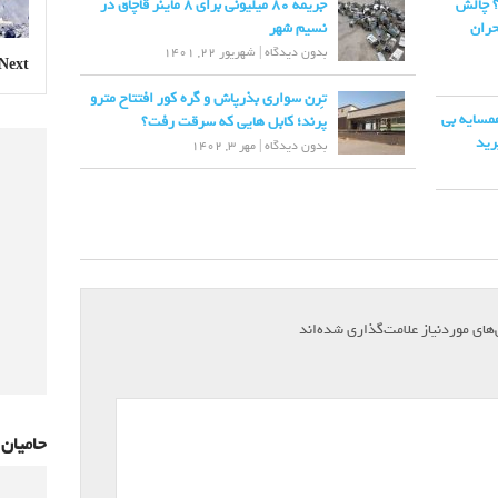
؟ چالش
جریمه 80 میلیونی برای 8 ماینر قاچاق در
حران
نسیم شهر
بدون دیدگاه
|
شهریور 22, 1401
Next »
تِرن سواری بذرپاش و گره کور افتتاح مترو
مسایه بی
پرند؛ کابل هایی که سرقت رفت؟
رید
بدون دیدگاه
|
مهر 3, 1402
*
ای موردنیاز علامت‌گذاری شده‌اند
حامیان 