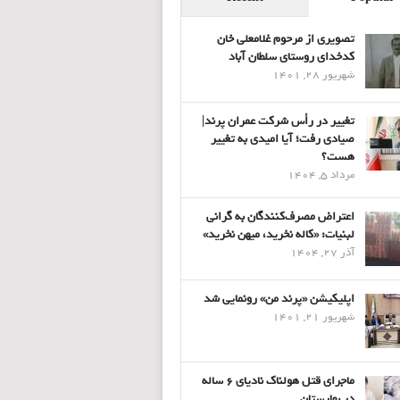
تصویری از مرحوم غلامعلی خان
کدخدای روستای سلطان آباد
شهریور 28, 1401
تغییر در رأس شرکت عمران پرند|
صیادی رفت؛ آیا امیدی به تغییر
هست؟
مرداد 5, 1404
اعتراض مصرف‌کنندگان به گرانی
لبنیات: «کاله نخرید، میهن نخرید»
آذر 27, 1404
اپلیکیشن «پرند من» رونمایی شد
شهریور 21, 1401
ماجرای قتل هولناک نادیای ۶ ساله
در بهارستان