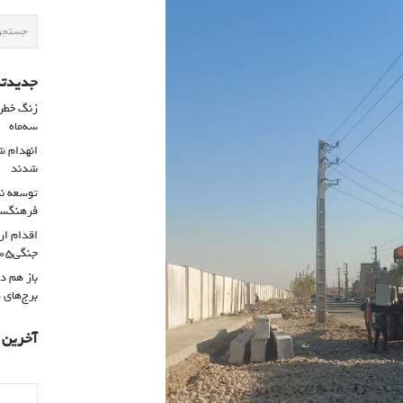
جدیدتر
سه‌ماه
شدند
توسعه نم
فرهنگسرا
اقدام ار
جنگی۴۰۵
باز هم د
برج‌های 
آخرین د