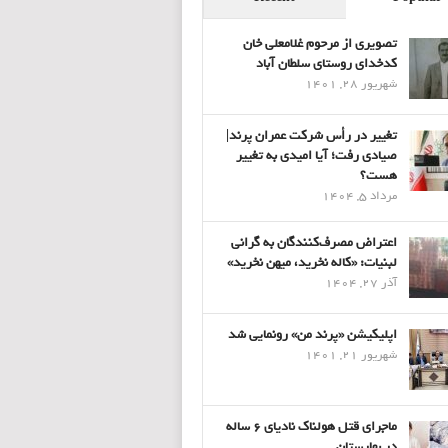
تصویری از مرحوم غلامعلی خان
کدخدای روستای سلطان آباد
شهریور 28, 1401
تغییر در رأس شرکت عمران پرند|
صیادی رفت؛ آیا امیدی به تغییر
هست؟
مرداد 5, 1404
اعتراض مصرف‌کنندگان به گرانی
لبنیات: «کاله نخرید، میهن نخرید»
آذر 27, 1404
اپلیکیشن «پرند من» رونمایی شد
شهریور 21, 1401
ماجرای قتل هولناک نادیای ۶ ساله
در بهارستان