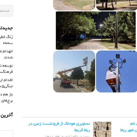
جدیدتر
سه‌ماه
شدند
توسعه نم
فرهنگسرا
اقدام ار
جنگی۴۰۵
باز هم د
برج‌های 
آخرین د
 نام
تصاویری هولناک از فرونشست زمین در
ن شهر رباط
رباط کریم!
بدون دیدگاه
|
شهریور 23, 1401