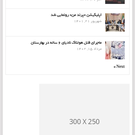
اپلیکیشن «پرند من» رونمایی شد
شهریور 21, 1401
ماجرای قتل هولناک نادیای ۶ ساله در بهارستان
مرداد 15, 1402
Next »