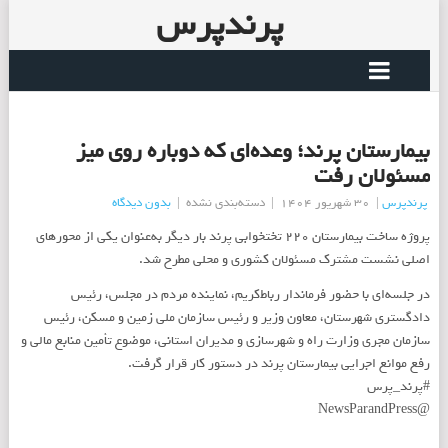
پرندپرس
بیمارستان پرند؛ وعده‌ای که دوباره روی میز
مسئولان رفت
پرندپرس
|
30 شهریور 1404
|
دسته‌بندی نشده
|
بدون دیدگاه
پروژه ساخت بیمارستان ۲۲۰ تختخوابی پرند بار دیگر به‌عنوان یکی از محورهای
اصلی نشست مشترک مسئولان کشوری و محلی مطرح شد.
در جلسه‌ای با حضور فرماندار رباط‌کریم، نماینده مردم در مجلس، رئیس
دادگستری شهرستان، معاون وزیر و رئیس سازمان ملی زمین و مسکن، رئیس
سازمان مجری وزارت راه و شهرسازی و مدیران استانی، موضوع تأمین منابع مالی و
رفع موانع اجرایی بیمارستان پرند در دستور کار قرار گرفت.
#پرند_پرس
@NewsParandPress