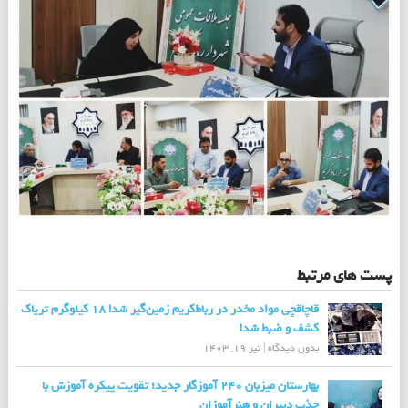
پست های مرتبط
قاچاقچی مواد مخدر در رباط‌کریم زمین‌گیر شد! 18 کیلوگرم تریاک
کشف و ضبط شد!
بدون دیدگاه
|
تیر 19, 1403
بهارستان میزبان 240 آموزگار جدید؛ تقویت پیکره آموزش با
جذب دبیران و هنرآموزان