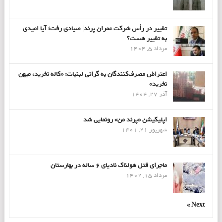
تغییر در رأس شرکت عمران پرند| صیادی رفت؛ آیا امیدی
به تغییر هست؟
مرداد 5, 1404
اعتراض مصرف‌کنندگان به گرانی لبنیات: «کاله نخرید، میهن
نخرید»
آذر 27, 1404
اپلیکیشن «پرند من» رونمایی شد
شهریور 21, 1401
ماجرای قتل هولناک نادیای ۶ ساله در بهارستان
مرداد 15, 1402
Next »