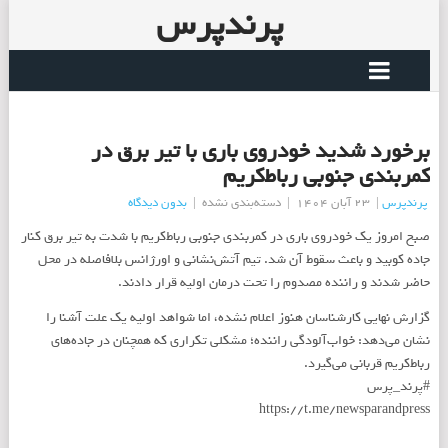
پرندپرس
برخورد شدید خودروی باری با تیر برق در
کمربندی جنوبی رباط‌کریم
پرندپرس
|
23 آبان 1404
|
دسته‌بندی نشده
|
بدون دیدگاه
صبح امروز یک خودروی باری در کمربندی جنوبی رباط‌کریم با شدت به تیر برق کنار
جاده کوبید و باعث سقوط آن شد. تیم آتش‌نشانی و اورژانس بلافاصله در محل
حاضر شدند و راننده مصدوم را تحت درمان اولیه قرار دادند.
گزارش نهایی کارشناسان هنوز اعلام نشده، اما شواهد اولیه یک علت آشنا را
نشان می‌دهد: خواب‌آلودگی راننده؛ مشکلی تکراری که همچنان در جاده‌های
رباط‌کریم قربانی می‌گیرد.
#پرند_پرس
https://t.me/newsparandpress