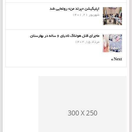
اپلیکیشن «پرند من» رونمایی شد
شهریور 21, 1401
ماجرای قتل هولناک نادیای ۶ ساله در بهارستان
مرداد 15, 1402
Next »