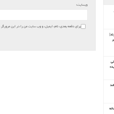
وبسایت:
برای دفعه بعدی، نام، ایمیل، و وب سایت من را در این مرورگر 
ند|
ر
نی
ید»
شد
هولناک نادیای ۶ ساله