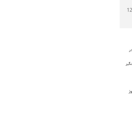
۷۲۶ مورد در
که دستگیر
وز