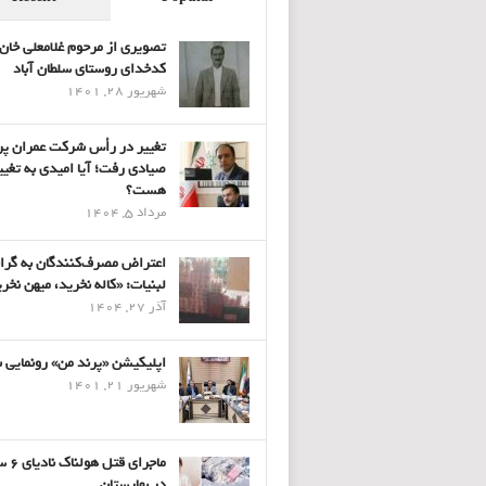
تصویری از مرحوم غلامعلی خان
کدخدای روستای سلطان آباد
شهریور 28, 1401
تغییر در رأس شرکت عمران پر
صیادی رفت؛ آیا امیدی به تغیی
هست؟
مرداد 5, 1404
اعتراض مصرف‌کنندگان به گرا
لبنیات: «کاله نخرید، میهن نخر
آذر 27, 1404
اپلیکیشن «پرند من» رونمایی 
شهریور 21, 1401
ماجرای قتل 
در بهارستان