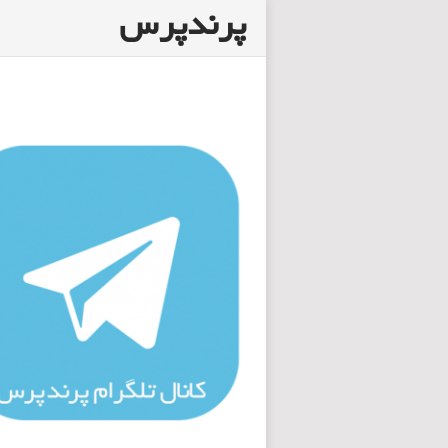
پرندپرس