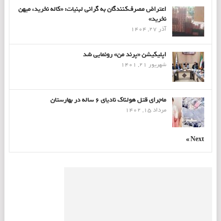
اعتراض مصرف‌کنندگان به گرانی لبنیات: «کاله نخرید، میهن
نخرید»
آذر 27, 1404
اپلیکیشن «پرند من» رونمایی شد
شهریور 21, 1401
ماجرای قتل هولناک نادیای ۶ ساله در بهارستان
مرداد 15, 1402
Next »