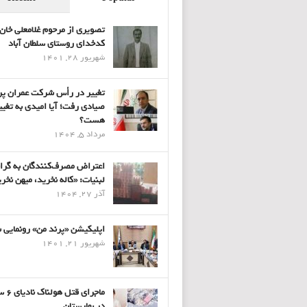
تصویری از مرحوم غلامعلی خان
کدخدای روستای سلطان آباد
شهریور 28, 1401
تغییر در رأس شرکت عمران پر
صیادی رفت؛ آیا امیدی به تغیی
هست؟
مرداد 5, 1404
اعتراض مصرف‌کنندگان به گرا
لبنیات: «کاله نخرید، میهن نخر
آذر 27, 1404
اپلیکیشن «پرند من» رونمایی 
شهریور 21, 1401
ماجرای قتل 
در بهارستان