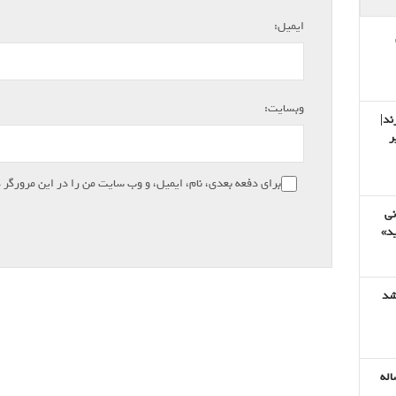
*
ایمیل:
وبسایت:
ند|
ر
برای دفعه بعدی، نام، ایمیل، و وب سایت من را در این مرورگر 
نی
ید»
شد
هولناک نادیای ۶ ساله