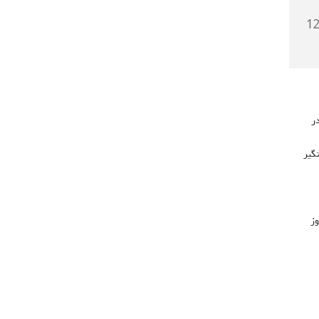
۷۲۶ مورد در
که دستگیر
وز