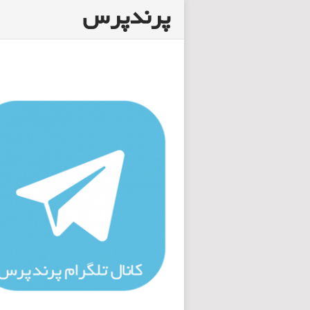
پرندپرس