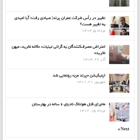
تغییر در رأس شرکت عمران پرند| صیادی رفت؛ آیا امیدی
به تغییر هست؟
مرداد 5, 1404
اعتراض مصرف‌کنندگان به گرانی لبنیات: «کاله نخرید، میهن
نخرید»
آذر 27, 1404
اپلیکیشن «پرند من» رونمایی شد
شهریور 21, 1401
ماجرای قتل هولناک نادیای ۶ ساله در بهارستان
مرداد 15, 1402
Next »